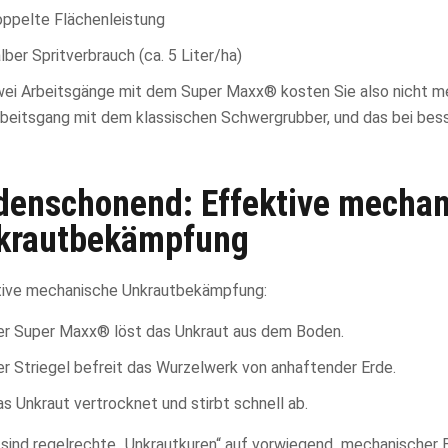
oppelte Flächenleistung
lber Spritverbrauch (ca. 5 Liter/ha)
ei Arbeitsgänge mit dem Super Maxx® kosten Sie also nicht meh
rbeitsgang mit dem klassischen Schwergrubber, und das bei bes
denschonend: Effektive mechan
krautbekämpfung
tive mechanische Unkrautbekämpfung:
er Super Maxx® löst das Unkraut aus dem Boden.
r Striegel befreit das Wurzelwerk von anhaftender Erde.
s Unkraut vertrocknet und stirbt schnell ab.
sind regelrechte „Unkrautkuren“ auf vorwiegend mechanischer B