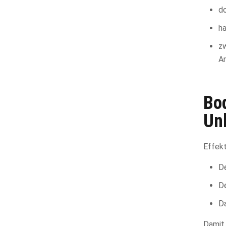
d
ha
zw
A
Bo
Un
Effek
D
De
Da
Damit 