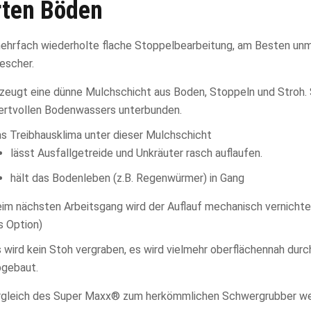
rten Böden
mehrfach wiederholte flache Stoppelbearbeitung, am Besten un
escher.
rzeugt eine dünne Mulchschicht aus Boden, Stoppeln und Stroh.
ertvollen Bodenwassers unterbunden.
s Treibhausklima unter dieser Mulchschicht
lässt Ausfallgetreide und Unkräuter rasch auflaufen.
hält das Bodenleben (z.B. Regenwürmer) in Gang
eim nächsten Arbeitsgang wird der Auflauf mechanisch vernich
s Option)
 wird kein Stoh vergraben, es wird vielmehr oberflächennah dur
bgebaut.
rgleich des Super Maxx® zum herkömmlichen Schwergrubber wer