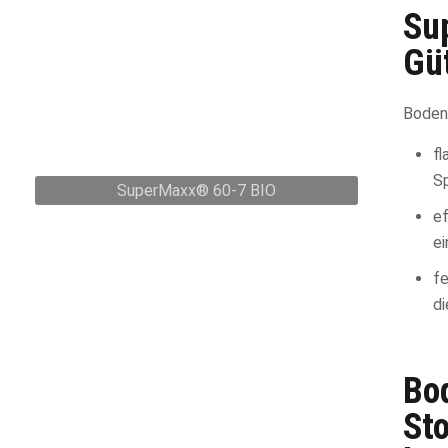
Su
Güt
Boden
f
S
SuperMaxx® 60-7 BIO
e
ei
f
d
Bo
St