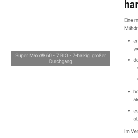
ha
Eine 
Mähdr
e
w
Super Maxx® 60 - 7 BIO - 7-balkig, großer
da
Durchgang
b
al
es
a
Im Ve