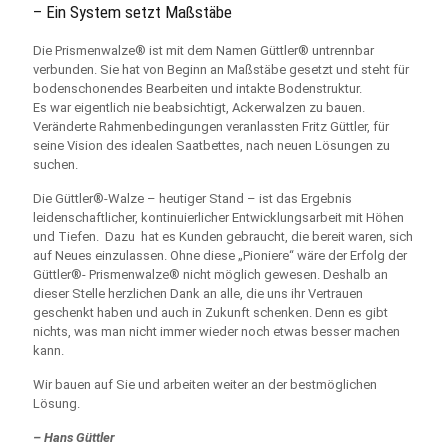
– Ein System setzt Maßstäbe
Die Prismenwalze® ist mit dem Namen Güttler® untrennbar
verbunden. Sie hat von Beginn an Maßstäbe gesetzt und steht für
bodenschonendes Bearbeiten und intakte Bodenstruktur.
Es war eigentlich nie beabsichtigt, Ackerwalzen zu bauen.
Veränderte Rahmenbedingungen veranlassten Fritz Güttler, für
seine Vision des idealen Saatbettes, nach neuen Lösungen zu
suchen.
Die Güttler®-Walze – heutiger Stand – ist das Ergebnis
leidenschaftlicher, kontinuierlicher Entwicklungsarbeit mit Höhen
und Tiefen. Dazu hat es Kunden gebraucht, die bereit waren, sich
auf Neues einzulassen. Ohne diese „Pioniere“ wäre der Erfolg der
Güttler®- Prismenwalze® nicht möglich gewesen. Deshalb an
dieser Stelle herzlichen Dank an alle, die uns ihr Vertrauen
geschenkt haben und auch in Zukunft schenken. Denn es gibt
nichts, was man nicht immer wieder noch etwas besser machen
kann.
Wir bauen auf Sie und arbeiten weiter an der bestmöglichen
Lösung.
– Hans Güttler