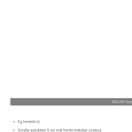
NIEUW! Gan
Eg tweede rij
Smalle aandelen 5 cm met harde metalen coating