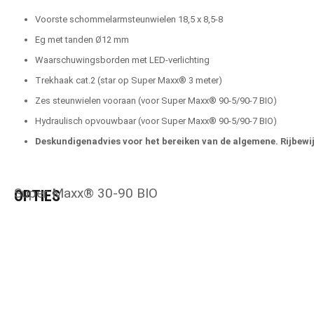
Voorste schommelarmsteunwielen 18,5 x 8,5-8
Eg met tanden Ø12 mm
Waarschuwingsborden met LED-verlichting
Trekhaak cat.2 (star op Super Maxx® 3 meter)
Zes steunwielen vooraan (voor Super Maxx® 90-5/90-7 BIO)
Hydraulisch opvouwbaar (voor Super Maxx® 90-5/90-7 BIO)
Deskundigenadvies voor het bereiken van de algemene. Rijbewij
Super Maxx® 30-90 BIO
OPTIES