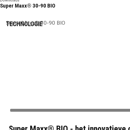
Downloads
Super Maxx® 30-90 BIO
Super Maxx® 30-90 BIO
TECHNOLOGIE
Super Maxx® BIO - het innovatieve c