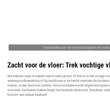
Steunwielen aan de voorkant bepalen de werkdi
Zacht voor de vloer: Trek vochtige v
We hebben vaak te maken met te natte grond. Of het nu in het vroege voor
wintergrondbewerking of bij mulchzaai in de herfst wanneer de bodems n
maken, zodat deze kan luchten. Reconsolidatie wordt uitgevoerd tijde
voorwals. De kluiten breken langs hun levende obstructie. Resultaat: st
Kortom: een ideaal zaaibed!