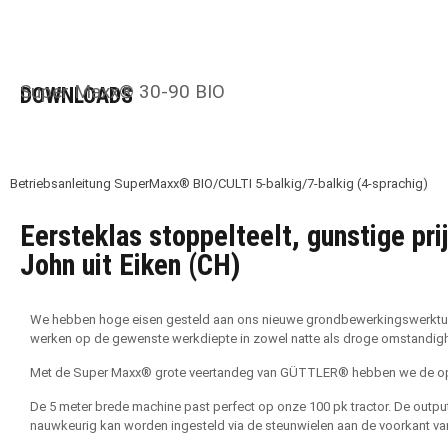
Super Maxx® 30-90 BIO
DOWNLOADS
Betriebsanleitung SuperMaxx® BIO/CULTI 5-balkig/7-balkig (4-sprachig)
Eersteklas stoppelteelt, gunstige pri
John uit Eiken (CH)
We hebben hoge eisen gesteld aan ons nieuwe grondbewerkingswerktuig. 
werken op de gewenste werkdiepte in zowel natte als droge omstandig
Met de Super Maxx® grote veertandeg van GÜTTLER® hebben we de op
De 5 meter brede machine past perfect op onze 100 pk tractor. De output 
nauwkeurig kan worden ingesteld via de steunwielen aan de voorkant va