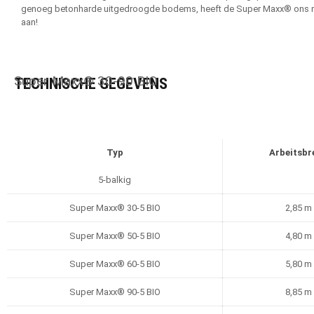
genoeg betonharde uitgedroogde bodems, heeft de Super Maxx® ons noo
aan!
Super Maxx® 30-90 BIO
TECHNISCHE GEGEVENS
Typ
Arbeitsbr
5-balkig
Super Maxx® 30-5 BIO
2,85 m
Super Maxx® 50-5 BIO
4,80 m
Super Maxx® 60-5 BIO
5,80 m
Super Maxx® 90-5 BIO
8,85 m