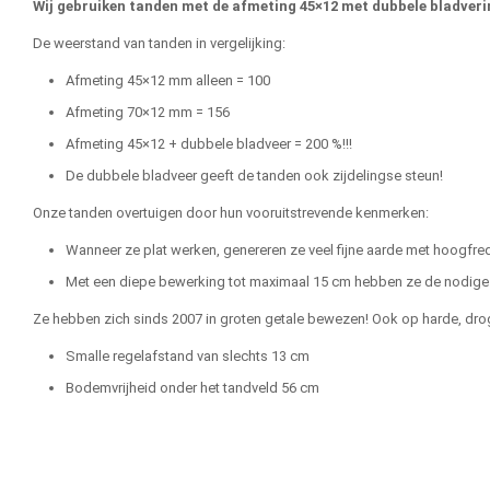
Wij gebruiken tanden met de afmeting 45×12 met dubbele bladver
De weerstand van tanden in vergelijking:
Afmeting 45×12 mm alleen = 100
Afmeting 70×12 mm = 156
Afmeting 45×12 + dubbele bladveer = 200 %!!!
De dubbele bladveer geeft de tanden ook zijdelingse steun!
Onze tanden overtuigen door hun vooruitstrevende kenmerken:
Wanneer ze plat werken, genereren ze veel fijne aarde met hoogfreq
Met een diepe bewerking tot maximaal 15 cm hebben ze de nodige sta
Ze hebben zich sinds 2007 in groten getale bewezen! Ook op harde, dr
Smalle regelafstand van slechts 13 cm
Bodemvrijheid onder het tandveld 56 cm