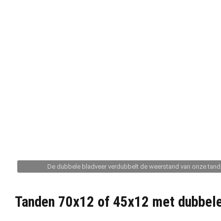
De dubbele bladveer verdubbelt de weerstand van onze tan
Tanden 70x12 of 45x12 met dubbele