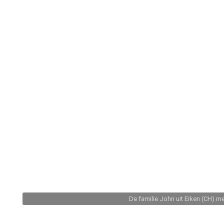
De familie John uit Eiken (CH) m