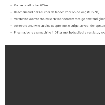
Ganzenvoetkouter 200 mm
Beschermend dekzeil voor de tanden voor op de weg (STVZO)
Versterkte voorste steunwielen voor extreem stenige omstandighe
Achterste steunwielen plus adapter met sleufgaten voor de topsta
Pneumatische zaaimachine 410 liter, met hydraulische ventilator, 