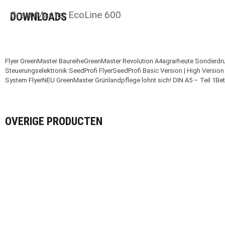
GreenMaster EcoLine 600
DOWNLOADS
Flyer GreenMaster Baureihe
GreenMaster Revolution A4
agrarheute Sonderd
Steuerungselektronik SeedProfi Flyer
SeedProfi Basic Version | High Version
System Flyer
NEU GreenMaster Grünlandpflege lohnt sich! DIN A5 – Teil 1
Bet
OVERIGE PRODUCTEN