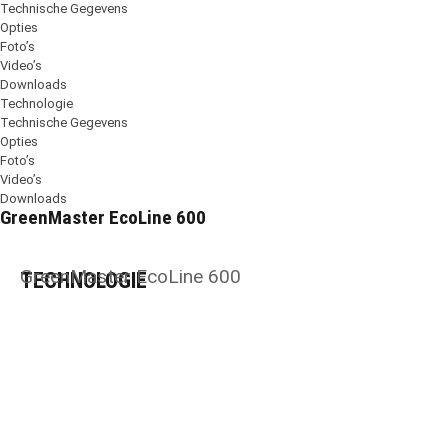
Technische Gegevens
Opties
Foto’s
Video’s
Downloads
Technologie
Technische Gegevens
Opties
Foto’s
Video’s
Downloads
GreenMaster EcoLine 600
GreenMaster EcoLine 600
TECHNOLOGIE