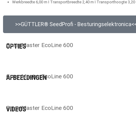
Werkbreedte 6,00 m I Transportbreedte 2,40 m I Transporthoogte 3,20
>>GÜTTLER® SeedProfi - Besturingselektronica<
GreenMaster EcoLine 600
OPTIES
GreenMaster EcoLine 600
AFBEELDINGEN
GreenMaster EcoLine 600
VIDEOS