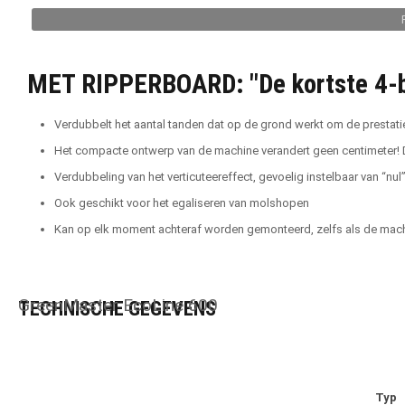
MET RIPPERBOARD: "De kortste 4-ba
Verdubbelt het aantal tanden dat op de grond werkt om de prestati
Het compacte ontwerp van de machine verandert geen centimeter! Di
Verdubbeling van het verticuteereffect, gevoelig instelbaar van “nul
Ook geschikt voor het egaliseren van molshopen
Kan op elk moment achteraf worden gemonteerd, zelfs als de machi
GreenMaster EcoLine 600
TECHNISCHE GEGEVENS
Typ