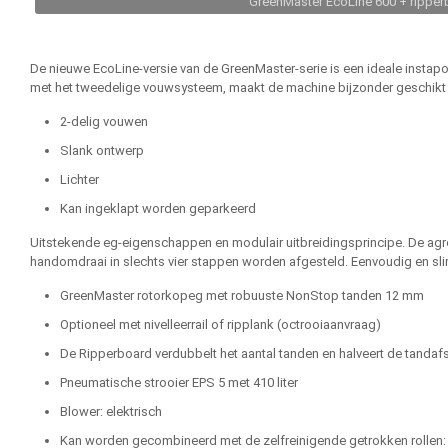
GreenMaster EcoLine 600 + ripperb
De nieuwe EcoLine-versie van de GreenMaster-serie is een ideale instapop
met het tweedelige vouwsysteem, maakt de machine bijzonder geschikt v
2-delig vouwen
Slank ontwerp
Lichter
Kan ingeklapt worden geparkeerd
Uitstekende eg-eigenschappen en modulair uitbreidingsprincipe. De agres
handomdraai in slechts vier stappen worden afgesteld. Eenvoudig en sl
GreenMaster rotorkopeg met robuuste NonStop tanden 12 mm
Optioneel met nivelleerrail of ripplank (octrooiaanvraag)
De Ripperboard verdubbelt het aantal tanden en halveert de tandafst
Pneumatische strooier EPS 5 met 410 liter
Blower: elektrisch
Kan worden gecombineerd met de zelfreinigende getrokken rollen: