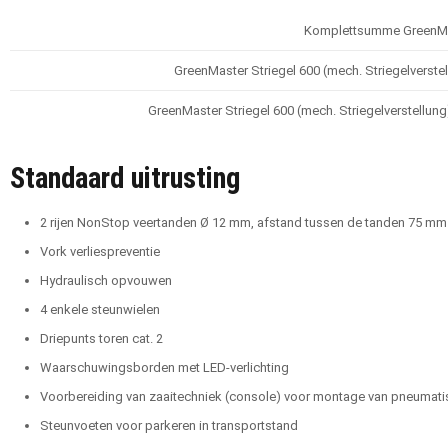
Komplettsumme GreenMa
GreenMaster Striegel 600 (mech. Striegelverstel
GreenMaster Striegel 600 (mech. Striegelverstellung
Standaard uitrusting
2 rijen NonStop veertanden Ø 12 mm, afstand tussen de tanden 75 mm
Vork verliespreventie
Hydraulisch opvouwen
4 enkele steunwielen
Driepunts toren cat. 2
Waarschuwingsborden met LED-verlichting
Voorbereiding van zaaitechniek (console) voor montage van pneumatis
Steunvoeten voor parkeren in transportstand