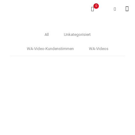
0
All
Unkategorisiert
WA-Video-Kundenstimmen
WA-Videos