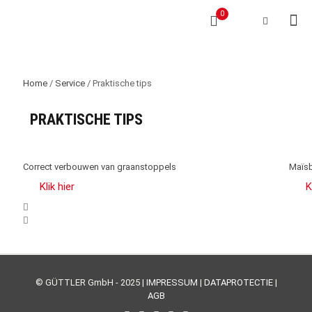
0
Home
/
Service
/ Praktische tips
PRAKTISCHE TIPS
Correct verbouwen van graanstoppels
Maïsb
Klik hier
K
© GÜTTLER GmbH - 2025 |
IMPRESSUM
|
DATAPROTECTIE
|
AGB