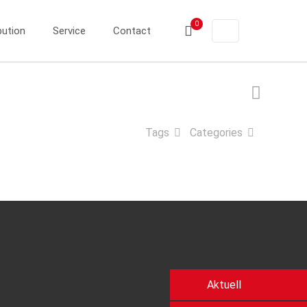
0
bution
Service
Contact
Tags
Categories
Aktuell